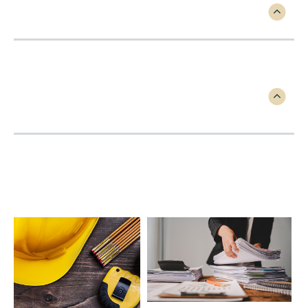
4. ¿Qué significan los servicios
de impuesto cerca de mí?
5. ¿Por qué elegir contadores
cerca de mi en lugar de un
software?