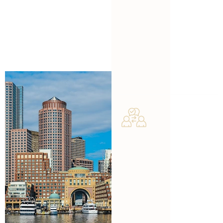
contratistas de
a ser
Boston eligen
expertos.
Rodriguez CPA
Nuestro
PLLC?
enfoque
está 100% en
los oficios.
Orientaci
ón de
CPA para
la
construcci