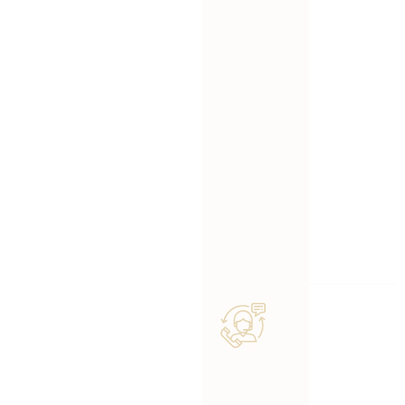
ayudamos a planificar
el futuro para que su
Costeo de
próximo trabajo sea
trabajos,
más rentable que el
pronósticos
anterior.
y
planificación
Ya sea que esté buscando
fiscal
un
contador especializado
diseñados
en construcción (CPA),
para
comparando opciones para
contratistas.
una
firma de contabilidad
especializada en
construcción,
o
Comunica
simplemente buscando
expertos en contabilidad
ción clara
para empresas de