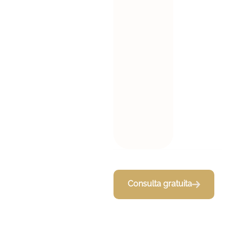
permisos,
cumplimient
o y mano de
obra en
Boston,
mientras
aplicamos
estrategias a
nivel
nacional.
Consulta gratuita