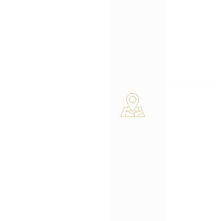
construcción, Rodriguez
Sin jerga.
CPA PLLC está aquí para ser
Solo
su socio financiero en
consejos
Boston.
directos que
puede usar.
Perspectiv
a local y
nacional
Entendemos
los desafíos
de