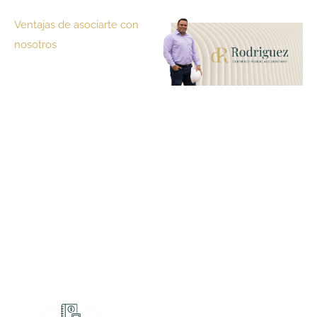
Ventajas de asociarte con
nosotros
Nuestros paquetes
de contabilidad
para empresas de
construcción
Diseñamos nuestros
servicios para crecer con
usted, ya sea que recién se
esté organizando o esté
liderando proyectos de
varios millones de dólares.