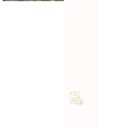
ón
Contabilidad
confiable para
Más que
empresas de
contabilidad,
construcción en
le
Boston
ayudamos a
crecer de
manera
En Rodriguez CPA
estratégica.
PLLC, nuestra misión es
simple: dar a los
contratistas confianza
Sistemas
en sus números. No
solo miramos hacia
comproba
atrás a lo que ya
sucedió, sino que le
dos