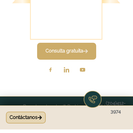
1000 Novus Ln
Chapel Hill, NC 27514
Consulta gratuita
(704)412-
Derechos de autor ©
Rodriguez CPA PLLC
3974
Contáctanos
Design by
Think Designs LLC