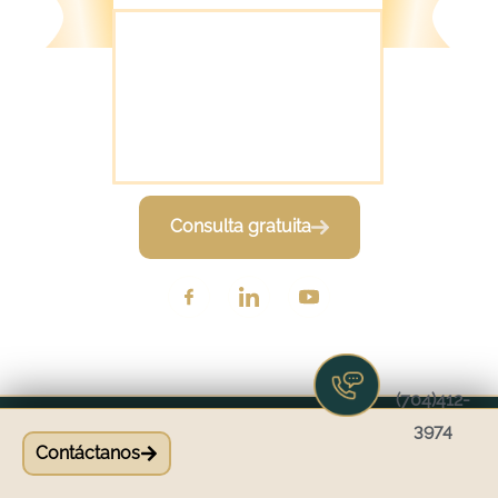
1000 Novus Ln
Chapel Hill, NC 27514
Consulta gratuita
(704)412-
3974
Derechos de autor ©
Rodriguez CPA PLLC
Contáctanos
Design by
Think Designs LLC